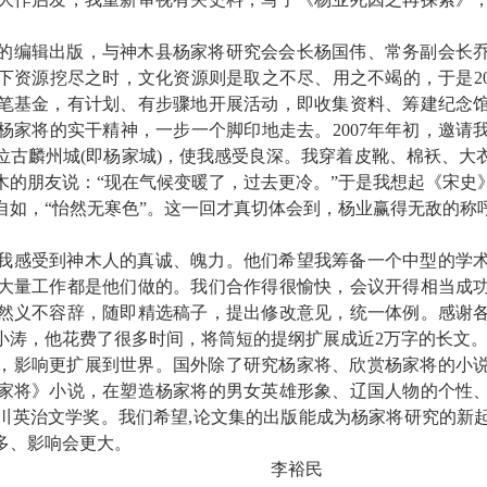
的编辑出版，与神木县杨家将研究会会长杨国伟、常务副会长
下资源挖尽之时，文化资源则是取之不尽、用之不竭的，于是
2
笔基金，有计划、有步骤地开展活动，即收集资料、筹建纪念
杨家将的实干精神，一步一个脚印地走去。
2007
年年初，邀请
位古麟州城
(
即杨家城
)
，使我感受良深。我穿着皮靴、棉袄、大
木的朋友说：“现在气候变暖了，过去更冷。”于是我想起《宋史
自如，“怡然无寒色”。这一回才真切体会到，杨业赢得无敌的称
我感受到神木人的真诚、魄力。他们希望我筹备一个中型的学
大量工作都是他们做的。我们合作得很愉快，会议开得相当成
然义不容辞，随即精选稿子，提出修改意见，统一体例。感谢
小涛，他花费了很多时间，将筒短的提纲扩展成近
2
万字的长文
，影响更扩展到世界。国外除了研究杨家将、欣赏杨家将的小
家将》小说，在塑造杨家将的男女英雄形象、辽国人物的个性
川英治文学奖。我们希望
,
论文集的出版能成为杨家将研究的新
多、影响会更大。
李裕民