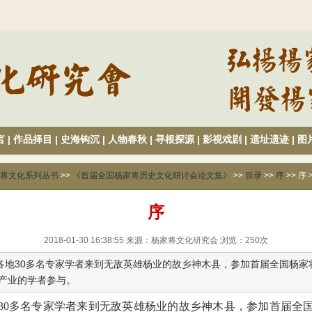
言
|
作品择目
|
史海钩沉
|
人物春秋
|
寻根探源
|
影视戏剧
|
遗址遗迹
|
图
将文化系列丛书
>>
《首届全国杨家将历史文化研讨会论文集》
>>
目录
>>
序
>> 序 
序
2018-01-30 16:38:55 来源：杨家将文化研究会 浏览：
250
次
，全国各地30多名专家学者来到无敌英雄杨业的故乡神木县，参加首届全国
产业的学者参与。
30
多名专家学者来到无敌英雄杨业的故乡神木县，参加首届全