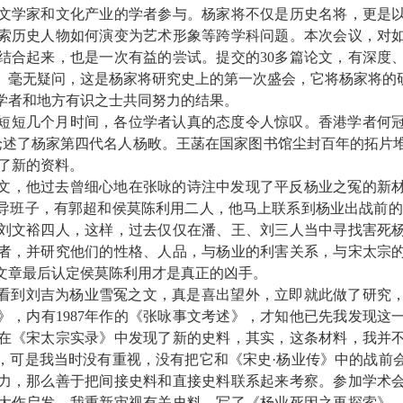
文学家和文化产业的学者参与。杨家将不仅是历史名将，更是
索历史人物如何演变为艺术形象等跨学科问题。本次会议，对
结合起来，也是一次有益的尝试。提交的
30
多篇论文，有深度
。毫无疑问，这是杨家将研究史上的第一次盛会，它将杨家将的
学者和地方有识之士共同努力的结果。
短短几个月时间，各位学者认真的态度令人惊叹。香港学者何
论述了杨家第四代名人杨畋。王菡在国家图书馆尘封百年的拓片
了新的资料。
文，他过去曾细心地在张咏的诗注中发现了平反杨业之冤的新
导班子，有郭超和侯莫陈利用二人，他马上联系到杨业出战前的
刘文裕四人，这样，过去仅仅在潘、王、刘三人当中寻找害死
者，并研究他们的性格、人品，与杨业的利害关系，与宋太宗
文章最后认定侯莫陈利用才是真正的凶手。
看到刘吉为杨业雪冤之文，真是喜出望外，立即就此做了研究
》，内有
1987
年作的《张咏事文考述》，才知他已先我发现这
在《宋太宗实录》中发现了新的史料，其实，这条材料，我并
，可是我当时没有重视，没有把它和《宋史·杨业传》中的战前
力，那么善于把间接史料和直接史料联系起来考察。参加学术
大作启发，我重新审视有关史料，写了《杨业死因之再探索》