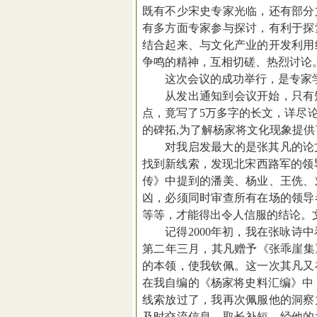
既有不少宋史专家光临，还有部分
有多方面专家参与探讨，有利于探
结合起来、与文化产业的开发利用
争鸣的精神，互相切磋、热烈讨论
这次会议的成功举行，是专家
从发出通知到会议开始，只有
点，竟写了
5
万多字的长文，详尽
的碑拓
,
为了解杨家将文化现象提供
对我启发最大的是张其凡的论
找到新线索，发现北宋西路军的领
传》中提到的潘美、杨业、王侁、
凶，必须同时审查所有在场的领导
等等，才能得出令人信服的结论。
记得
2000
年初，我在张咏诗中
第二年三月，其凡赠予《张乖崖集
的本领，使我钦佩。这一次其凡又
在我自编的《杨家将史料汇编》中
线索放过了，我再次佩服他的洞察
及时交流信息、取长补短，经他的