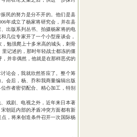
乔振民的努力是分不开的。他们是县
006
年成立了杨家将研究会，并在县
馆、出版系列丛书、拍摄杨家将的电
我和几位专家开了一个小型座谈会，
衣，勉强爬上十多米高的城头，刺骨
》里记述的，那时年轻战士都冻的僵
呼，并非偶然，他就是在那样恶劣的
术讨论会，我就欣然答应了。整个筹
功。会后，杨、乔和我商量编辑出版
各位作者密切配合、精心加工，特别
。
说、戏剧、电视之外，近年来日本著
、宋朝廷内部的矛盾冲突方面都有新
起点，将来创造条件召开一次国际杨