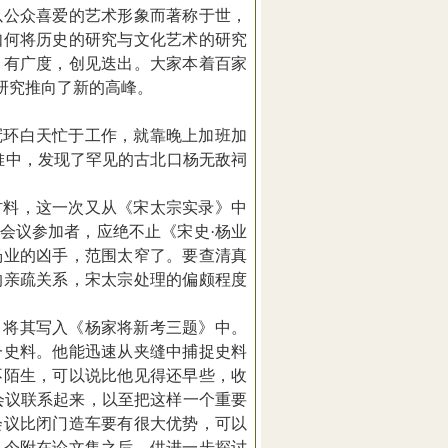
以公众喜爱的艺术形象而著称于世，
如何将历史的研究与文化艺术的研究
、有广度，创见迭出。大家本着百家
研究推向了新的高峰。
冠环白天忙于工作，就靠晚上加班加
堆中，发现了罕见的古北口杨无敌祠
材料，这一次又从《宋太宗实录》中
会议参加者，应绝不止《宋史·杨业
杨业的凶手，范围太窄了。要查清真
的亲疏关系，宋太宗处理的偏颇程度
，将其写入《杨家将新考三题》中。
一史料。他能迅速从夹缝中捕捉史料
不陌生，可以说比他见得还早些，收
会议联系起来，以至把这样一个重要
会议比闭门造车要有很大优势，可以
，今附在论文集之后，供进一步探讨