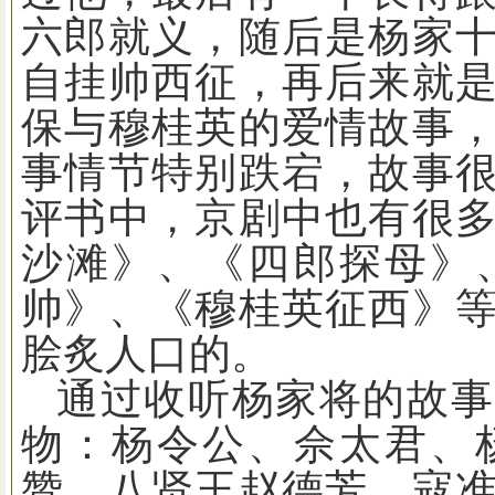
六郎就义，随后是杨家
自挂帅西征，再后来就
保与穆桂英的爱情故事
事情节特别跌宕，故事
评书中，京剧中也有很
沙滩》、《四郎探母》
帅》、《穆桂英征西》
脍炙人口的。
通过收听杨家将的故事
物：杨令公、佘太君、
赞、八贤王赵德芳、寇