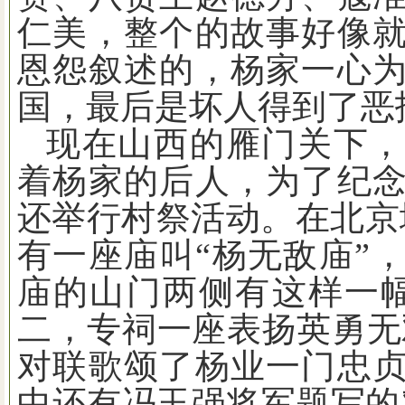
仁美，整个的故事好像
恩怨叙述的，杨家一心
国，最后是坏人得到了恶
现在山西的雁门关下
着杨家的后人，为了纪
还举行村祭活动。在北京
有一座庙叫
“
杨无敌庙
”
庙的山门两侧有这样一
二，专祠一座表扬英勇无
对联歌颂了杨业一门忠
中还有冯玉强将军题写的