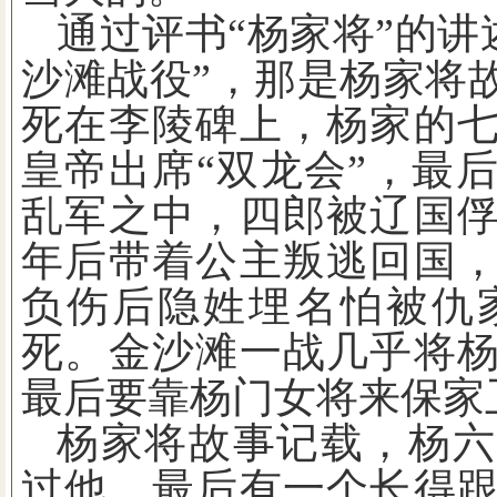
通过评书
“
杨家将
”
的讲
沙滩战役
”
，那是杨家将
死在李陵碑上，杨家的
皇帝出席
“
双龙会
”
，最
乱军之中，四郎被辽国
年后带着公主叛逃回国
负伤后隐姓埋名怕被仇
死。金沙滩一战几乎将
最后要靠杨门女将来保家
杨家将故事记载，杨六
过他，最后有一个长得