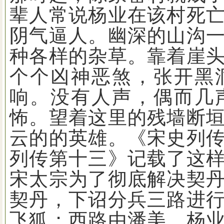
辈人常说杨业在该村死
阴气逼人。幽深的山沟
种各样的杂草。靠着崖
个个凶神恶煞，张开黑
响。没有人声，偶而几
怖。望着这里的残墙断
云的的英雄。《宋史列
列传第十三》记载了这
宋太宗为了彻底解决契
契丹，下诏分兵三路进
飞狐；西路由潘美、杨