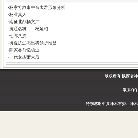
·
杨家将故事中佘太君形象分析
·
杨业其人
·
南征北战杨文广
·
抗辽名将——杨延昭
·
七郎八虎
·
御夏抗辽杰出将领折惟昌
·
陈家谷前忆杨业
·
一代女杰萧太后
版权所有 陕西省
联系QQ：
特别感谢中共神木市委、神木