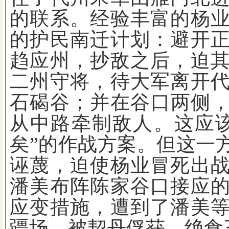
的联系。经验丰富的杨
的护民南迁计划：避开
趋应州，抄敌之后，迫
二州守将，待大军离开
石碣谷；并在谷口两侧
从中路牵制敌人。这应
矣
”
的作战方案。但这一
诬蔑，迫使杨业冒死出
潘美布阵陈家谷口接应
应变措施，遭到了潘美
疆场，被契丹俘获，绝食