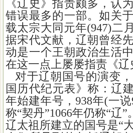
《辽史》指责颇多，认
错误最多的一部。如关
载太宗大同元年
(947)
二
据宋代文献，辽朝曾经
动是一个王朝政治生活
在这一点上屡屡指责《辽
对于辽朝国号的演变，
国历代纪元表》称：辽
年始建年号，
938
年
(
一说
称“契丹”
1066
年仍称“辽
辽太祖所建立的国号是“大