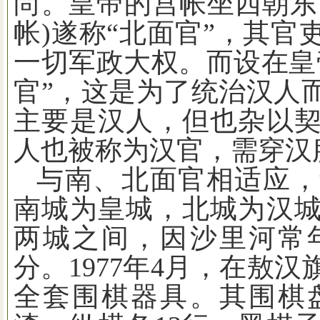
尚。皇帝的宫帐坐西朝东
帐
)
遂称“北面官”，其官
一切军政大权。而设在皇
官”，这是为了统治汉人
主要是汉人，但也杂以
人也被称为汉官，需穿汉
与南、北面官相适应，
南城为皇城，北城为汉
两城之间，因沙里河常
分。
1977
年
4
月，在敖汉
全套围棋器具。其围棋