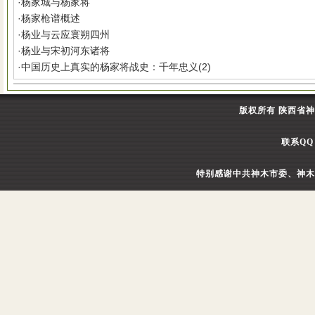
·
杨家城与杨家将
·
杨家枪谱概述
·
杨业与云应寰朔四州
·
杨业与宋初河东诸将
·
中国历史上真实的杨家将战史：千年忠义(2)
版权所有 陕西省
联系QQ：
特别感谢中共神木市委、神木