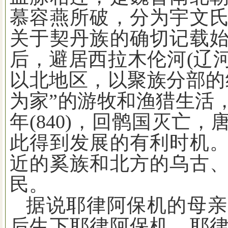
慕容燕所破，分为宇文
关于契丹族的确切记载
后，避居西拉木伦河
(
辽
以北地区，以聚族分部的
为家”的游牧和渔猎生活
年
(840)
，回鹘国灭亡，
此得到发展的有利时机
近的奚族和北方的乌古
民。
据说耶律阿保机的母亲
后生下耶律阿保机。耶