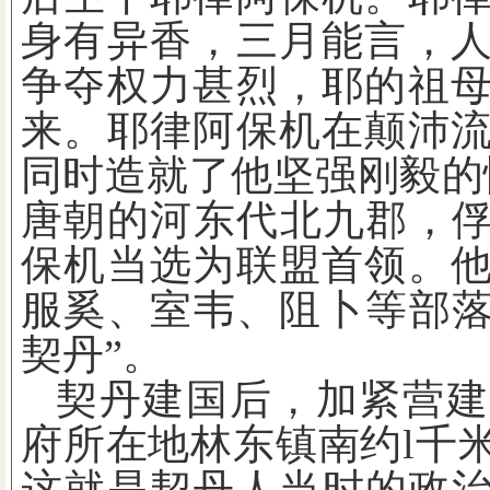
身有异香，三月能言，
争夺权力甚烈，耶的祖
来。耶律阿保机在颠沛
同时造就了他坚强刚毅的
唐朝的河东代北九郡，
保机当选为联盟首领。
服奚、室韦、阻卜等部
契丹”。
契丹建国后，加紧营建
府所在地林东镇南约
l
千
这就是契丹人当时的政