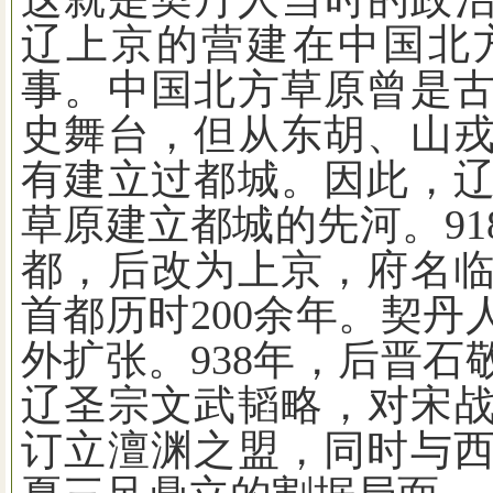
辽上京的营建在中国北
事。中国北方草原曾是
史舞台，但从东胡、山
有建立过都城。因此，
草原建立都城的先河。
91
都，后改为上京，府名
首都历时
200
余年。契丹
外扩张。
938
年，后晋石
辽圣宗文武韬略，对宋
订立澶渊之盟，同时与