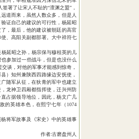
的澶州，宰相寇准因为深信北宋的军
人签署了让宋人不耻的
“
澶渊之盟
”
，
人远道而来，虽然人数众多，但是人
了验证自己的建议的可行性，杨延昭
定了，最后，他的建议被朝廷的高官
御使、高阳关副都部署。大中祥符七
是杨延昭之孙，杨宗保与穆桂英的儿
管也参加过一些战斗，但是也没什么
过交谈，对他的军事才能感到惊奇，
彬县）知州兼陕西四路缘边安抚使，
文广随军从征，在狄青的军中也建立
使，龙神卫四厢都指挥使，迁兴州防
一直占据领导地位，因此，杨文广几
敌的英雄本色，在熙宁七年（
1074
照杨将军故事及《宋史》中的英雄事
作者
:
古磨盘州人