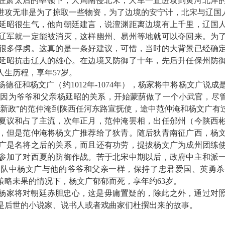
在萧太后的率领下，大局南侵北宋，大军一直进攻到黄河北岸
进攻无非是为了掠取一些物资，为了边境的安宁计，北宋与辽国
延昭很生气，他向朝廷建言，说澶渊距离边境有上千里，辽国
辽军就一定能被消灭，这样幽州、易州等地就可以夺回来。为
很多俘虏。这真的是一条好建议，可惜，当时的大背景已经确
延昭抗击辽人的雄心。在边境又防御了十年，先后升任保州防
人生历程，享年
57
岁。
杨德征和杨文广（约
1012
年
-1074
年），杨家将中将杨文广说成
广因为爷爷和父亲杨延昭的关系，开始蒙荫做了一个小武官，尽
新政
”
的范仲淹到陕西任河东路宣抚使，途中范仲淹和杨文广有
夏议和占了主流，次年正月，范仲淹罢相，出任邠州（今陕西
，但是范仲淹将杨文广推荐给了狄青。随后狄青南征广西，杨
广是名将之后的关系，而且还有功劳，提拔杨文广为成州团练
参加了对西夏的防御作战。苦于北宋中期以后，政府中主和派
军队中杨文广与他的爷爷和父亲一样，保持了忠君爱国、英勇杀
策略未果的情况下，杨文广郁郁而死，享年约
63
岁。
杨家将对朝廷赤胆忠心，这是毋庸置疑的，除此之外，通过对
是后世的小说家、说书人或者戏曲家们杜撰出来的故事。