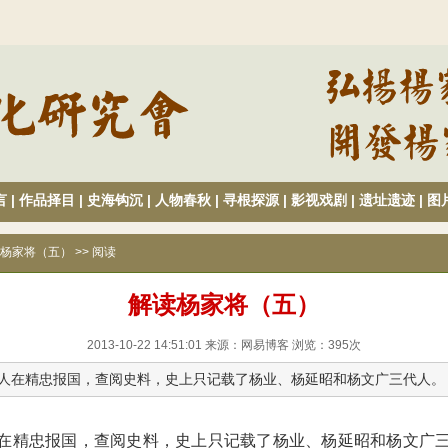
言
|
作品择目
|
史海钩沉
|
人物春秋
|
寻根探源
|
影视戏剧
|
遗址遗迹
|
图
读杨家将（五） >> 阅读
解读杨家将（五）
2013-10-22 14:51:01 来源：网易博客 浏览：
395
次
人在精忠报国，查阅史料，史上只记载了杨业、杨延昭和杨文广三代人。
在精忠报国，查阅史料，史上只记载了杨业、杨延昭和杨文广