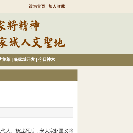
设为首页
加入收藏
片集萃
|
杨家城开发
|
今日神木
三代人。杨业死后，宋太宗赵匡义将