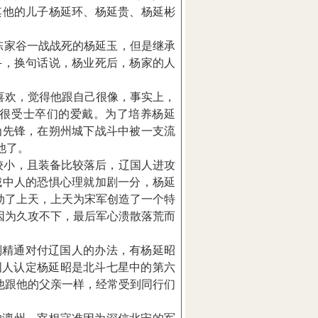
其他的儿子杨延环、杨延贵、杨延彬
陈家谷一战战死的杨延玉，但是继承
斗，换句话说，杨业死后，杨家的人
喜欢，觉得他跟自己很像，事实上，
很受士卒们的爱戴。为了培养杨延
为先锋，在朔州城下战斗中被一支流
他了。
较小，且装备比较落后，辽国人进攻
城中人的恐惧心理就加剧一分，杨延
动了上天，上天为宋军创造了一个特
因为久攻不下，最后军心溃散落荒而
别精通对付辽国人的办法，有杨延昭
国人认定杨延昭是北斗七星中的第六
他跟他的父亲一样，经常受到同行们