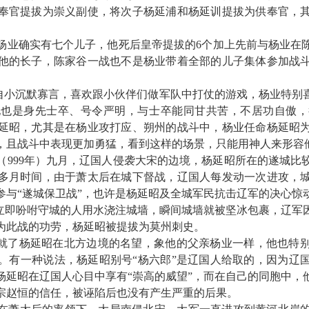
奉官提拔为崇义副使，将次子杨延浦和杨延训提拔为供奉官，
杨业确实有七个儿子，他死后皇帝提拔的
6
个加上先前与杨业在
他的长子，陈家谷一战也不是杨业带着全部的儿子集体参加战
自小沉默寡言，喜欢跟小伙伴们做军队中打仗的游戏，杨业特别
他也是身先士卒、号令严明，与士卒能同甘共苦，不居功自傲，
延昭，尤其是在杨业攻打应、朔州的战斗中，杨业任命杨延昭
，且战斗中表现更加勇猛，看到这样的场景，只能用神人来形容
（
999
年）九月，辽国人侵袭大宋的边境，杨延昭所在的遂城比
多月时间，由于萧太后在城下督战，辽国人每发动一次进攻，
参与
“
遂城保卫战
”
，也许是杨延昭及全城军民抗击辽军的决心惊
立即吩咐守城的人用水浇注城墙，瞬间城墙就被坚冰包裹，辽军
为此战的功劳，杨延昭被提拔为莫州刺史。
就了杨延昭在北方边境的名望，象他的父亲杨业一样，他也特
。有一种说法，杨延昭别号
“
杨六郎
”
是辽国人给取的，因为辽
杨延昭在辽国人心目中享有
“
崇高的威望
”
，而在自己的同胞中，
宗赵恒的信任，被诬陷后也没有产生严重的后果。