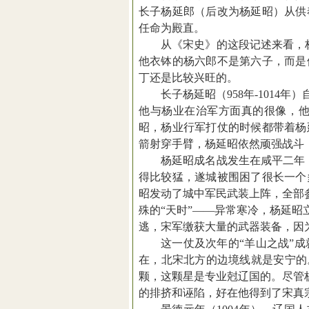
长子杨延郎（后改为杨延昭）从供
任命为殿直。
从《宋史》的这段记述来看，
他衣钵的杨六郎不是第六子，而是
丁还是比较兴旺的。
长子杨延昭（
958
年
-1014
年）
他与杨业在治军方面真的很像，
昭，杨业行军打仗的时候都带着杨
箭射穿手臂，杨延昭依然顽强战斗
杨延昭成名战发生在咸平二年
得比较猛，遂城被围困了很长一个
昭发动了城中军民武装上阵，全部
殊的
“
天时
”——
异常寒冷，杨延昭
逃，宋军缴获大量的武器装备，因
这一仗及次年的
“
羊山之战
”
成
在，北宋北方的边境线就是安宁的
颗，这颗星是专业尅辽国的。尽管
的排挤和诬陷，好在他得到了宋真