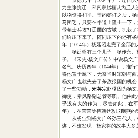
景德元年（
1004
年），辽国人
力主张抗辽，宋真宗赵桓认为辽人
以物资换和平。盟约签订之后，杨
马困乏，只要在半道上阻击一下，
带领士兵攻打辽国的古城，抓获了
们给压下来了。随同压下的还有杨
年（
1014
年）杨延昭走完了全部的
杨延昭有三个儿子：杨传永、
子。《宋史
·
杨文广传》中说杨文
名气。庆历四年（
1044
年），推行
“
将他置于麾下，无奈当时宋朝与西
杨文广也就失去了杀敌报国的机会
了一些功勋，
宋英宗
赵曙因为杨文
御使，秦凤路副总管等职。他由此
乎没有大的作为，尽管如此，在
年），在苦苦等待朝廷攻取幽燕的
从杨业到杨文广爷孙三代人，
迹，不难发现，杨家将的故事大多